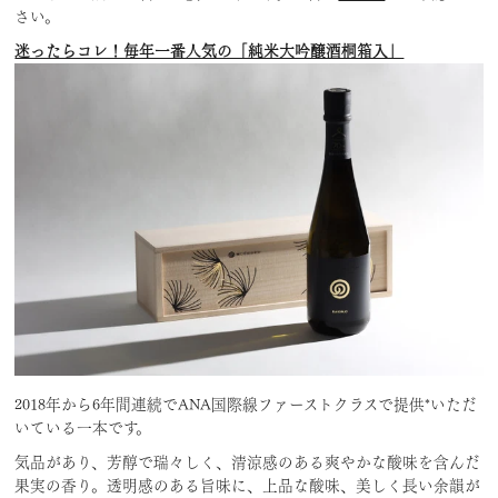
さい。
迷ったらコレ！毎年一番人気の「純米大吟醸酒桐箱入」
2018年から6年間連続でANA国際線ファーストクラスで提供*いただ
いている一本です。
気品があり、芳醇で瑞々しく、清涼感のある爽やかな酸味を含んだ
果実の香り。透明感のある旨味に、上品な酸味、美しく長い余韻が