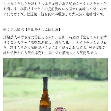
すっきりとした喉越しとミネラル感のある絶妙なバランスをもった
お酒です。冷酒だけでなく40度前後のぬる燗でも美味しく楽しんで
いただけます。放送後、指名買いが増加した大人気の定番酒です。
売り切れ続出【白山堅とうふ醸し漬】
長期熟成発酵させた醤油もろみに、白山市特産の『堅とうふ』を漬
けることでチーズ風味に変化し、濃厚な味わいとまろやかな舌ざわ
り、醤油もろみの塩味がバランスよく整ったお品です。居酒屋新幹
線放送後から人気が爆発し、売り切れ頻発の大人気商品です。