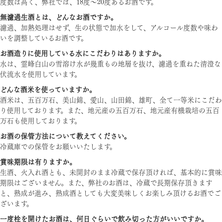
度数は高く、弊社では、18度～20度あるお酒です。
無濾過生酒とは、どんなお酒ですか。
濾過、加熱処理はせず、生の状態で加水をして、アルコール度数や味わ
いを調整しているお酒です。
お酒造りに使用している水にこだわりはありますか。
水は、霊峰白山の雪溶け水が幾重もの地層を抜け、濾過を重ねた清澄な
伏流水を使用しています。
どんな酒米を使っていますか。
酒米は、五百万石、美山錦、愛山、山田錦、雄町、全て一等米にこだわ
り使用しております。また、地元産の五百万石、地元産有機栽培の五百
万石も使用しております。
お酒の保管方法について教えてください。
冷蔵庫での保管をお願いいたします。
賞味期限は有りますか。
生酒、火入れ酒とも、未開封のまま冷蔵で保存頂ければ、基本的に賞味
期限はございません。また、弊社のお酒は、冷蔵で長期保存頂きます
と、熟成が進み、熟成酒としても大変美味しくお楽しみ頂けるお酒でご
ざいます。
一度栓を開けたお酒は、何日ぐらいで飲み切った方がいいですか。