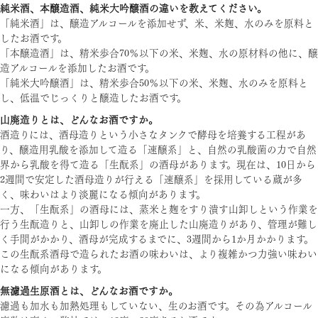
純米酒、本醸造酒、純米大吟醸酒の違いを教えてください。
「純米酒」は、醸造アルコールを添加せず、米、米麹、水のみを原料と
したお酒です。
「本醸造酒」は、精米歩合70％以下の米、米麹、水の原材料の他に、醸
造アルコールを添加したお酒です。
「純米大吟醸酒」は、精米歩合50％以下の米、米麹、水のみを原料と
し、低温でじっくりと醸造したお酒です。
山廃造りとは、どんなお酒ですか。
酒造りには、酒母造りという小さなタンクで酵母を培養する工程があ
り、醸造用乳酸を添加して造る「速醸系」と、自然の乳酸菌の力で自然
界から乳酸を得て造る「生酛系」の酒母があります。現在は、10日から
2週間で安定した酒母造りが行える「速醸系」を採用している蔵が多
く、味わいはより淡麗になる傾向があります。
一方、「生酛系」の酒母には、蒸米と麹をすり潰す山卸しという作業を
行う生酛造りと、山卸しの作業を廃止した山廃造りがあり、管理が難し
く手間がかかり、酒母が完成するまでに、3週間から1か月かかります。
この生酛系酒母で造られたお酒の味わいは、より複雑かつ力強い味わい
になる傾向があります。
無濾過生原酒とは、どんなお酒ですか。
濾過も加水も加熱処理もしていない、生のお酒です。その為アルコール