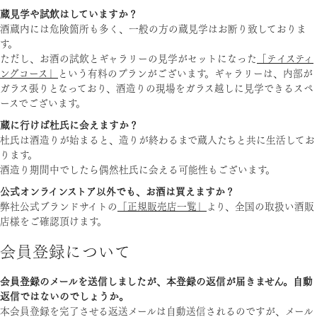
蔵見学や試飲はしていますか？
酒蔵内には危険箇所も多く、一般の方の蔵見学はお断り致しておりま
す。
ただし、お酒の試飲とギャラリーの見学がセットになった
「テイスティ
ングコース」
という有料のプランがございます。ギャラリーは、内部が
ガラス張りとなっており、酒造りの現場をガラス越しに見学できるスペ
ースでございます。
蔵に行けば杜氏に会えますか？
杜氏は酒造りが始まると、造りが終わるまで蔵人たちと共に生活してお
ります。
酒造り期間中でしたら偶然杜氏に会える可能性もございます。
公式オンラインストア以外でも、お酒は買えますか？
弊社公式ブランドサイトの
「正規販売店一覧」
より、全国の取扱い酒販
店様をご確認頂けます。
会員登録について
会員登録のメールを送信しましたが、本登録の返信が届きません。自動
返信ではないのでしょうか。
本会員登録を完了させる返送メールは自動送信されるのですが、メール