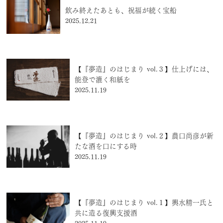
飲み終えたあとも、祝福が続く宝船
2025.12.21
【『夢造』のはじまり vol.３】仕上げには、
能登で漉く和紙を
2025.11.19
【『夢造』のはじまり vol.２】農口尚彦が新
たな酒を口にする時
2025.11.19
【『夢造』のはじまり vol.１】輿水精一氏と
共に造る復興支援酒