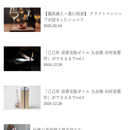
【瀧島誠士×農口尚彦】 クラフトマンシッ
プが詰まったショコラ
2025.02.04
「乙巳年 迎春宝船ボトル 九谷焼 田村星都
作」ができるまでvol.1
2024.12.20
「乙巳年 迎春宝船ボトル 九谷焼 田村星都
作」ができるまでvol.2
2024.12.20
伝統の真田紐工房を訪ねて