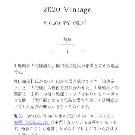
2020 Vintage
¥16,500 JPY
通
（税込）
常
価
数量
格
-
+
山廃純米大吟醸酒は、農口尚彦杜氏の象徴と言える逸品
です。
農口尚彦杜氏が1960年代から磨き続けてきた「山廃造
り」と「大吟醸」の技術を掛け合わせた、山廃純米大吟
醸酒は「山廃」の持つ奥深くリッチな味わいとエレガン
トな酸、「大吟醸」のもつ気品に満ちた香りと透明感が
共存した至高の味わいとなっております。
現在、Amazon Prime Videoで公開中の
ドキュメンタリー
映画「NOGUCHI」
の主題となっているお酒でもありま
す。是非こちらも鑑賞しながらお召し上がりいただけま