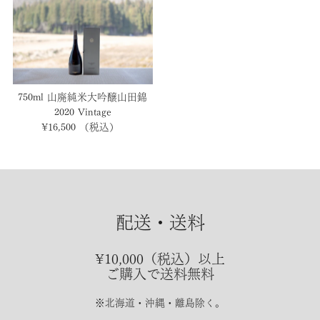
750ml 山廃純米大吟醸山田錦
2020 Vintage
¥16,500
（税込）
通
常
価
格
配送・送料
¥10,000（税込）以上
ご購入で送料無料
※北海道・沖縄・離島除く。